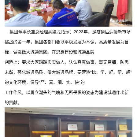
集团董事长兼总经理高柒龙
指示：
202
3
年，
是疫情后迎接新市场
挑战的第一年，
集团各部门要以平稳发展为基调，高质量发展为目
标
，
做强做大城通集团
。
在思想建设和城通品牌
创造上：
要求大家踏踏实实做人，认认真真做事，事无巨细，防患
未然，强化城通品质，做大城通品牌，要营造
“比、学、赶、帮、超”
的文化环境，倡导“严、真、细、实、快”的
工作作风，以勇立潮头的气魄和无所畏惧的姿态为建设城通作出
新
的贡献。