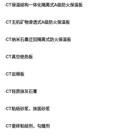
·CT保温结构一体化隔离式A级防火保温板
·CT无机矿物渗透式A级防火保温板
·CT纳米石墨迂回隔离式防火保温板
·CT真空绝热板
·CT岩棉板
·CT轻质抹灰石膏
·CT粘结砂浆，抹面砂浆
·CT瓷砖粘结剂，勾缝剂