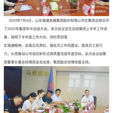
2023年
7
月
4
日，山东城通发展集
团股份有限公司在集团总部召开
了
2023年集团年中总结
大会
。
本次会议旨在总结集团上半年工作进
展，指明下半年度工作方向，同时贯彻落
实城通精神，全面正风肃纪，强化员工作风建设，提高员工执行
力，从而推动公司适应新形式高质量完成年度目标。此次会议由
集
团董事长兼总经理高柒龙出席
，
集团副总经理徐震主持
。